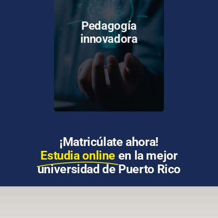
UPR han sido capacitados
Pedagogía
y certificados en el uso de
innovadora
tecnologías y
metodologías para la
enseñanza en línea.
¡Matricúlate ahora!
Estudia online
en la mejor
universidad de Puerto Rico