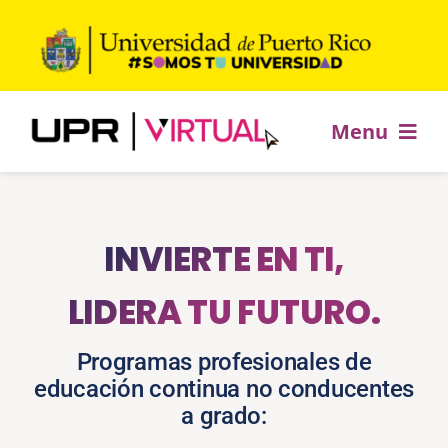
Saltar
al
contenido
Menu
Inicio
INVIERTE EN TI,
Ofrecimientos académicos
LIDERA TU FUTURO.
Desarrollo profesional
Programas profesionales de
educación continua no conducentes
Estudia +
a grado: