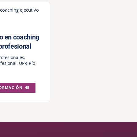
do en coaching
profesional
rofesionales
,
fesional
,
UPR-Río
FORMACIÓN