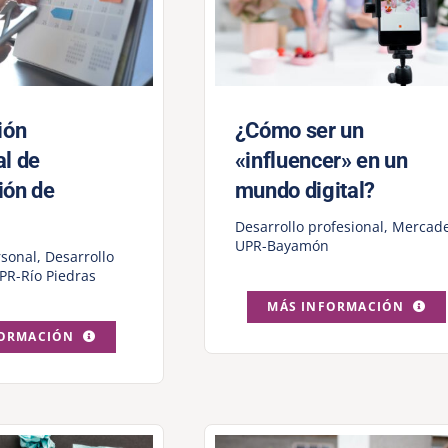
ión
¿Cómo ser un
al de
«influencer» en un
ión de
mundo digital?
Desarrollo profesional
,
Mercad
UPR-Bayamón
rsonal
,
Desarrollo
PR-Río Piedras
MÁS INFORMACIÓN
FORMACIÓN