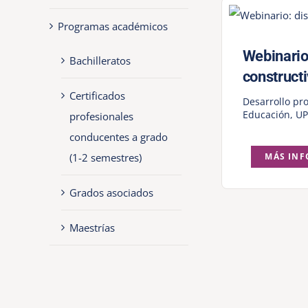
Programas académicos
Webinario:
Bachilleratos
construct
Certificados
Desarrollo pro
Educación
,
UP
profesionales
conducentes a grado
(1-2 semestres)
MÁS IN
Grados asociados
Maestrías