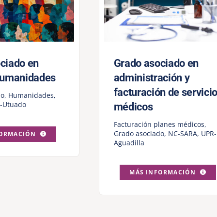
ciado en
Grado asociado en
humanidades
administración y
facturación de servici
do
,
Humanidades
,
-Utuado
médicos
Facturación planes médicos
,
Grado asociado
,
NC-SARA
,
UPR-
FORMACIÓN
Aguadilla
MÁS INFORMACIÓN