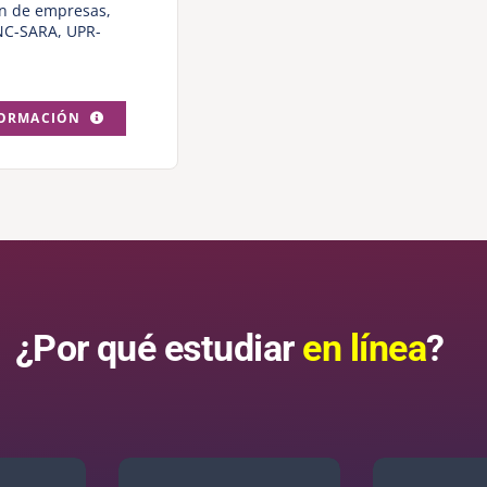
ón de empresas
,
NC-SARA
,
UPR-
FORMACIÓN
¿Por qué estudiar
en línea
?