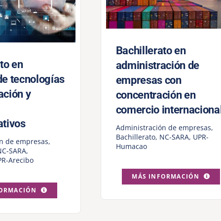
Bachillerato en
to en
administración de
de tecnologías
empresas con
ación y
concentración en
comercio internaciona
ativos
Administración de empresas
,
Bachillerato
,
NC-SARA
,
UPR-
ón de empresas
,
Humacao
NC-SARA
,
R-Arecibo
MÁS INFORMACIÓN
FORMACIÓN