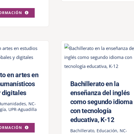
FORMACIÓN
to en artes en
humanísticos
Bachillerato en la
 digitales
enseñanza del inglés
como segundo idioma
Humanidades
,
NC-
gía
,
UPR-Aguadilla
con tecnología
educativa, K-12
FORMACIÓN
Bachillerato
,
Educación
,
NC-