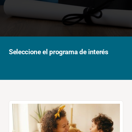
Solicita información
Seleccione el programa de interés