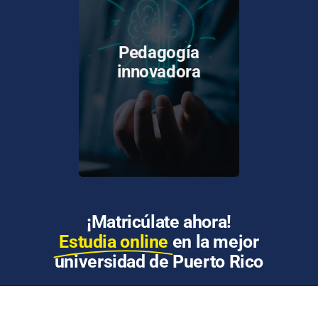
Los docentes del sistema
UPR han sido capacitados
Pedagogía
y certificados en el uso de
innovadora
tecnologías y
metodologías para la
enseñanza en línea.
¡Matricúlate ahora!
Estudia online
en la mejor
universidad de Puerto Rico