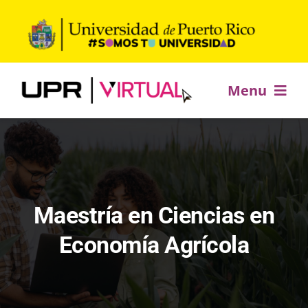
Saltar
al
contenido
Menu
Inicio
Ofrecimientos académicos
Maestría en Ciencias en
Desarrollo profesional
Economía Agrícola
Estudia +