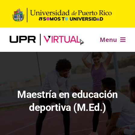
Saltar
al
contenido
Menu
Inicio
Ofrecimientos académicos
Maestría en educación
Desarrollo profesional
deportiva (M.Ed.)
Estudia +