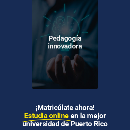
Los docentes del sistema
UPR han sido capacitados
Pedagogía
y certificados en el uso de
innovadora
tecnologías y
metodologías para la
enseñanza en línea.
¡Matricúlate ahora!
Estudia online
en la mejor
universidad de Puerto Rico