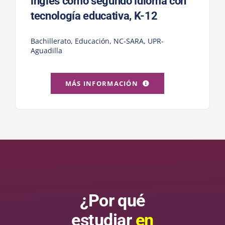
inglés como segundo idioma con
tecnología educativa, K-12
Bachillerato
,
Educación
,
NC-SARA
,
UPR-
Aguadilla
MÁS INFORMACIÓN
¿Por qué
estudiar
en