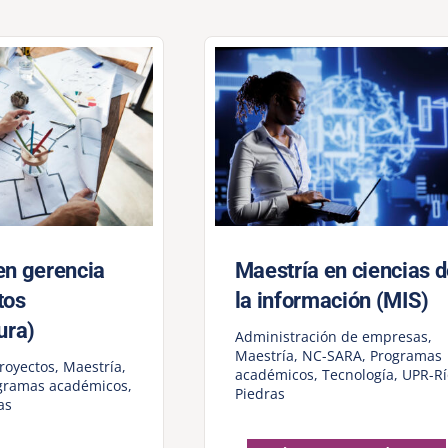
en gerencia
Maestría en ciencias 
tos
la información (MIS)
ura)
Administración de empresas
,
Maestría
,
NC-SARA
,
Programas
royectos
,
Maestría
,
académicos
,
Tecnología
,
UPR-Rí
gramas académicos
,
Piedras
as