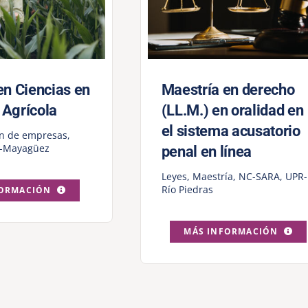
en Ciencias en
Maestría en derecho
Agrícola
(LL.M.) en oralidad en
el sistema acusatorio
ón de empresas
,
-Mayagüez
penal en línea
Leyes
,
Maestría
,
NC-SARA
,
UPR-
Río Piedras
FORMACIÓN
MÁS INFORMACIÓN