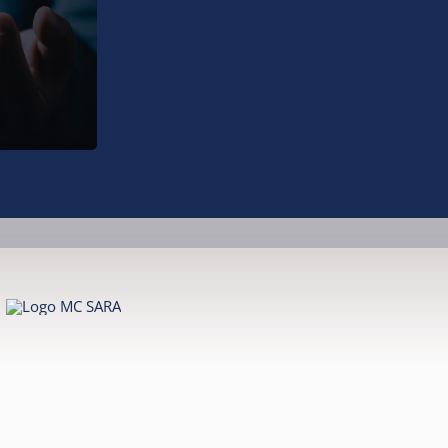
as para la
en línea.