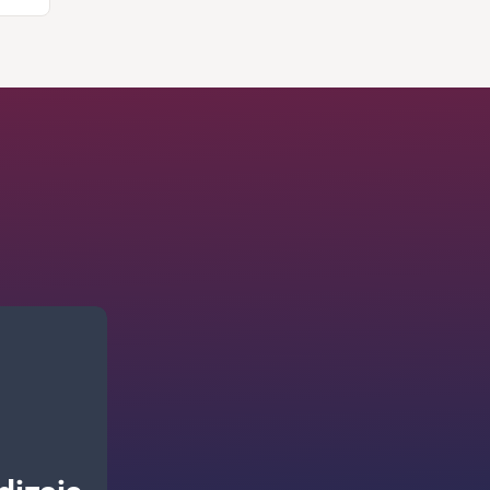
 tu materia
con objetos