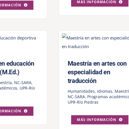
MÁS INFORMACIÓN
FORMACIÓN
en educación
Maestría en artes con
 (M.Ed.)
especialidad en
traducción
estría
,
NC-SARA
,
adémicos
,
UPR-Río
Humanidades
,
Idiomas
,
Maestr
NC-SARA
,
Programas académic
UPR-Río Piedras
FORMACIÓN
MÁS INFORMACIÓN