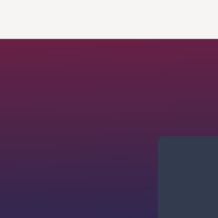
Flexibilida
estudiar a
propio ri