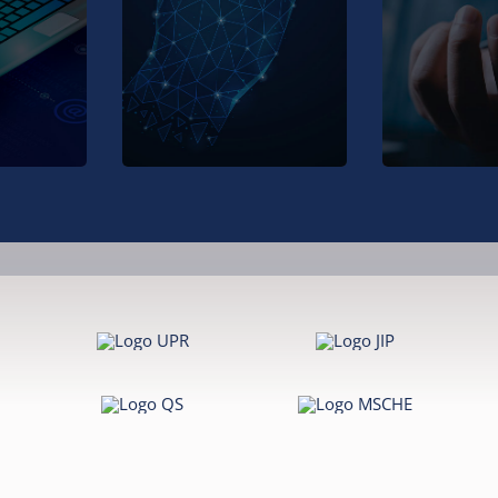
hacer uso de
metodologí
 los
elementos interactivos.
enseñanza 
l siglo