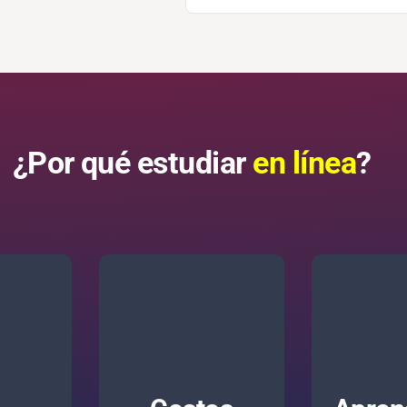
¿Por qué estudiar
en línea
?
d de
 tu
Prepárate en
bajos del país.
tmo
de interés 