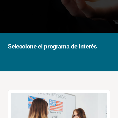
Solicita información
Seleccione el programa de interés