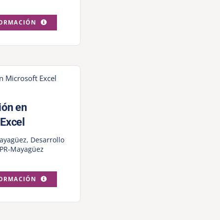
FORMACIÓN
ión en
 Excel
ayagüez
,
Desarrollo
PR-Mayagüez
FORMACIÓN