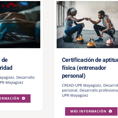
 de
Certificación de aptitu
ridad
física (entrenador
personal)
ayagüez
,
Desarrollo
PR-Mayagüez
CREAD-UPR Mayagüez
,
Desarrol
personal
,
Desarrollo profesiona
UPR-Mayagüez
FORMACIÓN
MÁS INFORMACIÓN