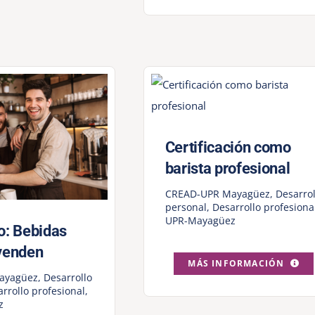
Certificación como
barista profesional
CREAD-UPR Mayagüez
,
Desarrol
personal
,
Desarrollo profesiona
UPR-Mayagüez
o: Bebidas
 venden
MÁS INFORMACIÓN
ayagüez
,
Desarrollo
rrollo profesional
,
z