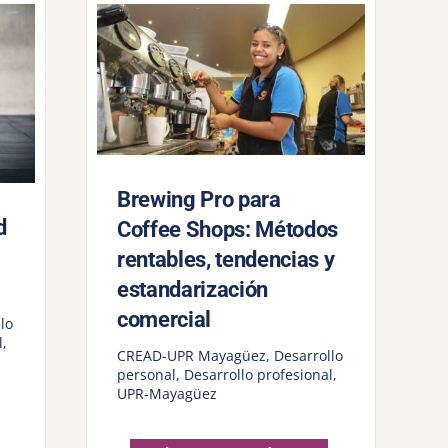
Brewing Pro para
d
Coffee Shops: Métodos
rentables, tendencias y
estandarización
comercial
lo
l
,
CREAD-UPR Mayagüez
,
Desarrollo
personal
,
Desarrollo profesional
,
UPR-Mayagüez