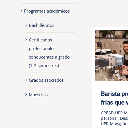
Programas académicos
Bachilleratos
Certificados
profesionales
conducentes a grado
(1-2 semestres)
Grados asociados
Barista pr
Maestrías
frías que
CREAD-UPR M
personal
,
Desa
UPR-Mayagüe