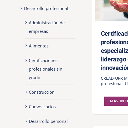
Desarrollo profesional
Administración de
empresas
Certificac
profesion
Alimentos
especiali
liderazgo 
Certificaciones
innovación
profesionales sin
grado
CREAD-UPR M
profesional
,
U
Construcción
MÁS IN
Cursos cortos
Desarrollo personal