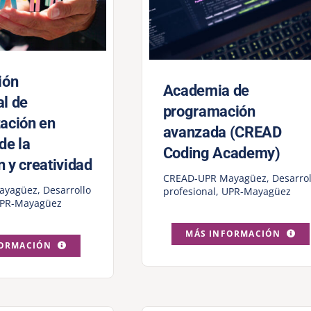
ión
Academia de
al de
programación
zación en
avanzada (CREAD
de la
Coding Academy)
 y creatividad
CREAD-UPR Mayagüez
,
Desarrol
ayagüez
,
Desarrollo
profesional
,
UPR-Mayagüez
PR-Mayagüez
MÁS INFORMACIÓN
FORMACIÓN