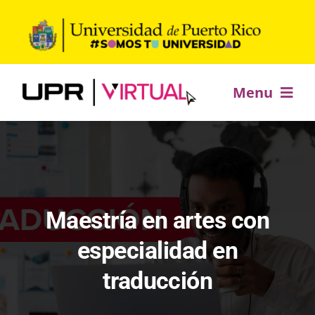
Saltar
al
contenido
Menu
Inicio
Ofrecimientos académicos
Maestría en artes con
Desarrollo profesional
especialidad en
traducción
Estudia +