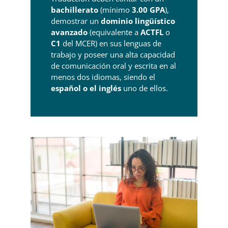
bachillerato
(mínimo
3.00 GPA
),
demostrar un
dominio lingüístico
avanzado
(equivalente a
ACTFL
o
C1
del MCER) en sus lenguas de
trabajo y poseer una alta capacidad
de comunicación oral y escrita en al
menos dos idiomas, siendo el
español o el inglés
uno de ellos.