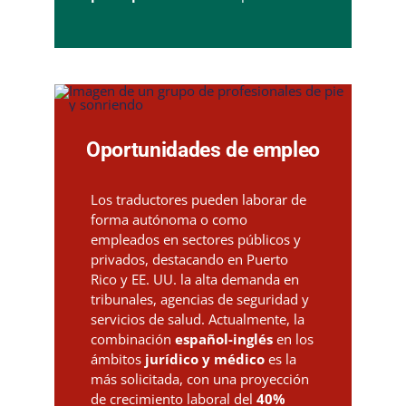
Oportunidades de empleo
Los traductores pueden laborar de
forma autónoma o como
empleados en sectores públicos y
privados, destacando en Puerto
Rico y EE. UU. la alta demanda en
tribunales, agencias de seguridad y
servicios de salud. Actualmente, la
combinación
español-inglés
en los
ámbitos
jurídico y médico
es la
más solicitada, con una proyección
de crecimiento laboral del
40%