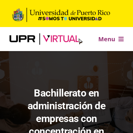
Saltar
al
contenido
Menu
Inicio
Ofrecimientos académicos
Bachillerato en
Desarrollo profesional
administración de
empresas con
Estudia +
concentración en