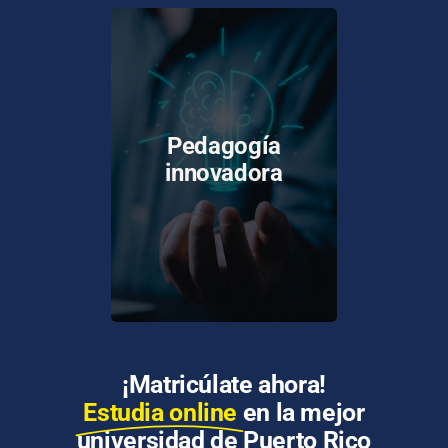
Los docentes del sistema
UPR han sido capacitados
Pedagogía
y certificados en el uso de
innovadora
tecnologías y
metodologías para la
enseñanza en línea.
¡Matricúlate ahora!
Estudia online
en la mejor
universidad de Puerto Rico