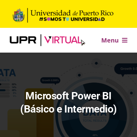
Saltar
al
contenido
Menu
Inicio
Ofrecimientos académicos
Microsoft Power BI
Desarrollo profesional
(Básico e Intermedio)
Estudia +