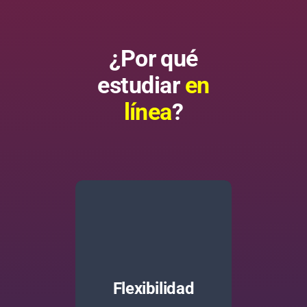
¿Por qué
estudiar
en
línea
?
Flexibilidad de
estudiar a tu
propio ritmo sin
Flexibilidad
sacrificar la